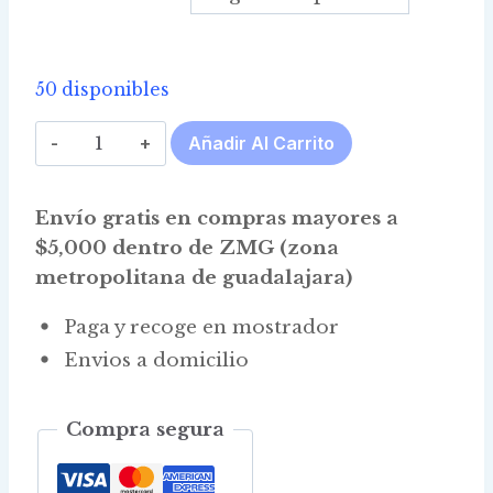
$175.00
through
$3,130.00
50 disponibles
Magnesio
Añadir Al Carrito
Cloruro
Puro
Envío gratis en compras mayores a
cantidad
$5,000 dentro de ZMG (zona
metropolitana de guadalajara)
Paga y recoge en mostrador
Envios a domicilio
Compra segura