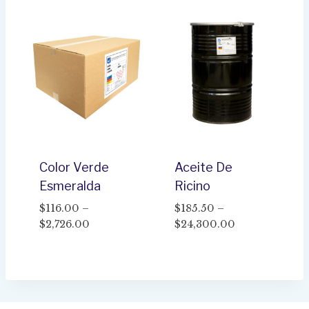
$116.00
$139.00
through
through
$2,726.00
$3,248.00
Color Verde
Aceite De
Esmeralda
Ricino
$
116.00
–
$
185.50
–
Price
Price
$
2,726.00
$
24,300.00
range:
range:
$116.00
$185.50
through
through
$2,726.00
$24,300.00