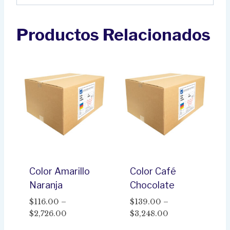
Productos Relacionados
Color Amarillo
Color Café
Naranja
Chocolate
$
116.00
–
$
139.00
–
Price
Price
$
2,726.00
$
3,248.00
range:
range: