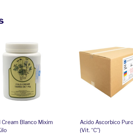
s
d Cream Blanco Mixim
Acido Ascorbico Pur
Kilo
(Vit. “C”)