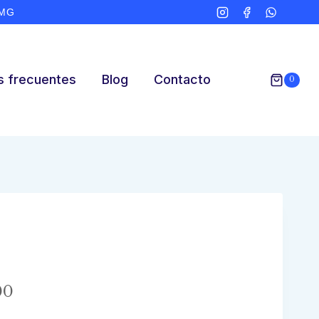
ZMG
s frecuentes
Blog
Contacto
0
Price
00
range: