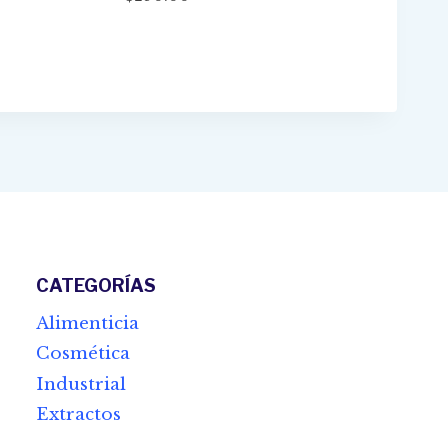
e
e:
00
ugh
10.00
CATEGORÍAS
Alimenticia
Cosmética
Industrial
Extractos