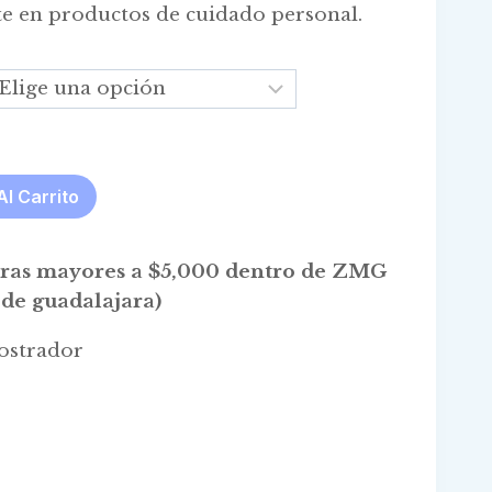
te en productos de cuidado personal.
$163.00
through
$3,480.00
Al Carrito
pras mayores a $5,000 dentro de ZMG
de guadalajara)
ostrador