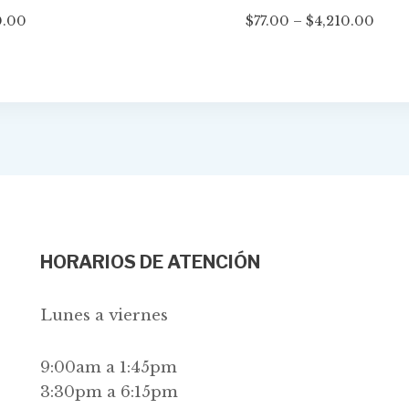
Pric
0.00
$
77.00
–
$
4,210.00
rang
$77.
thro
$4,2
HORARIOS DE ATENCIÓN
Lunes a viernes
9:00am a 1:45pm
3:30pm a 6:15pm