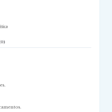
tica
(0)
es.
icamentos.