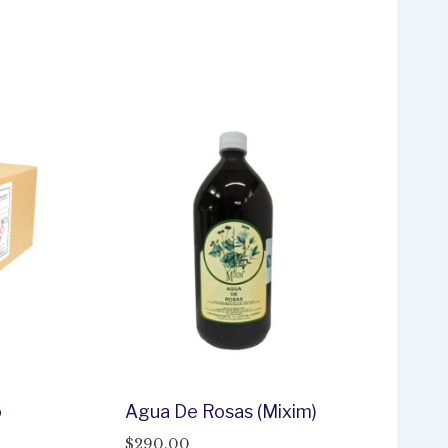
o
Agua De Rosas (Mixim)
$
290.00