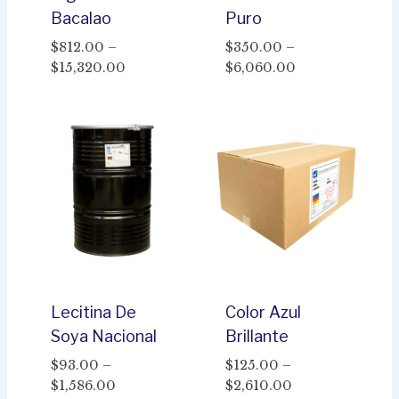
Bacalao
Puro
$
812.00
–
$
350.00
–
Price
Price
$
15,320.00
$
6,060.00
range:
range:
$812.00
$350.00
through
through
$15,320.00
$6,060.00
Lecitina De
Color Azul
Soya Nacional
Brillante
$
93.00
–
$
125.00
–
Price
Price
$
1,586.00
$
2,610.00