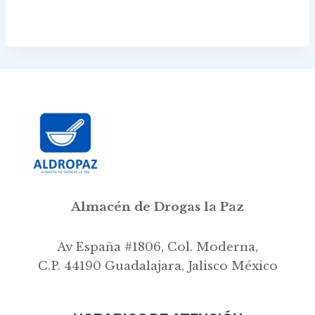
range:
range:
$93.00
$125.00
through
through
$1,586.00
$2,610.00
Almacén de Drogas la Paz
Av España #1806, Col. Moderna,
C.P. 44190 Guadalajara, Jalisco México