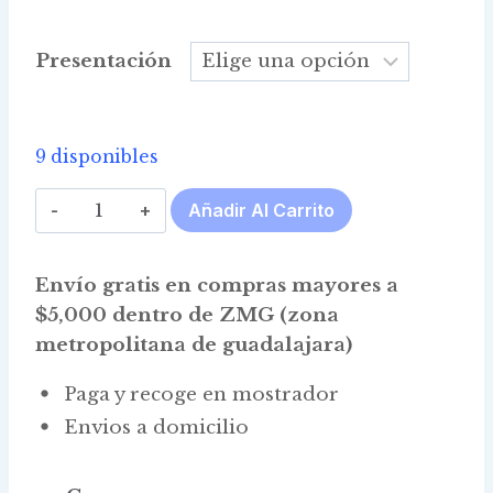
$132.00
through
Presentación
$2,375.00
9 disponibles
Aceite
Añadir Al Carrito
Semilla
de
Envío gratis en compras mayores a
Uva
$5,000 dentro de ZMG (zona
cantidad
metropolitana de guadalajara)
Paga y recoge en mostrador
Envios a domicilio