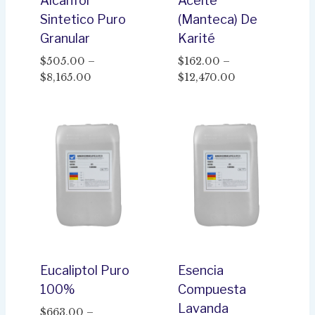
Alcanfor
Aceite
Sintetico Puro
(Manteca) De
Granular
Karité
$
505.00
–
$
162.00
–
Price
Price
$
8,165.00
$
12,470.00
range:
range:
$505.00
$162.00
through
through
$8,165.00
$12,470.00
Eucaliptol Puro
Esencia
100%
Compuesta
Lavanda
$
663.00
–