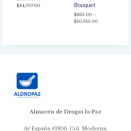
Bouquet
Price
$
34,707.00
range:
$
865.00
–
$663.00
Price
$
10,615.00
through
range:
$34,707.00
$865.00
through
$10,615.00
Almacén de Drogas la Paz
Av España #1806, Col. Moderna,