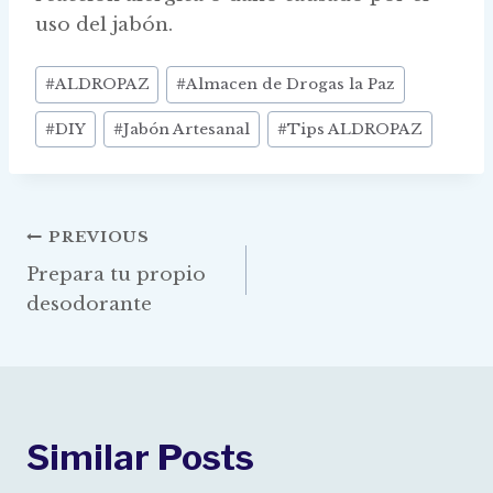
uso del jabón.
Post
#
ALDROPAZ
#
Almacen de Drogas la Paz
Tags:
#
DIY
#
Jabón Artesanal
#
Tips ALDROPAZ
Navegación
PREVIOUS
Prepara tu propio
De
desodorante
Entradas
Similar Posts