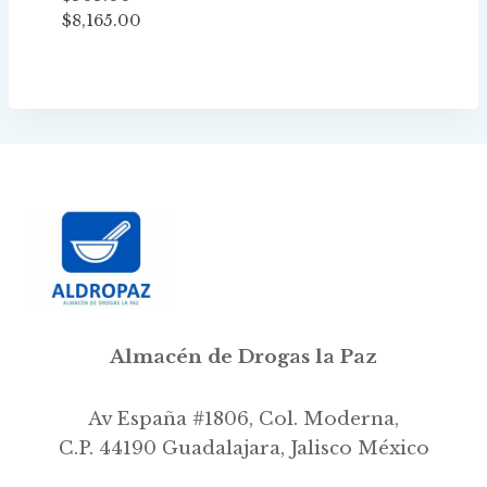
Price
$
8,165.00
range:
$505.00
through
$8,165.00
Almacén de Drogas la Paz
Av España #1806, Col. Moderna,
C.P. 44190 Guadalajara, Jalisco México