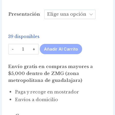
$135.00
through
Presentación
$2,440.00
39 disponibles
Vaselina
Añadir Al Carrito
Liquida
90
Envío gratis en compras mayores a
NF
$5,000 dentro de ZMG (zona
cantidad
metropolitana de guadalajara)
Paga y recoge en mostrador
Envios a domicilio